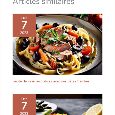
Articles similaires
Déc
7
2023
Sauté de veau aux olives avec ses pâtes fraiches
Déc
7
2023