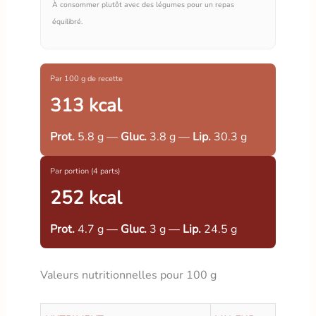
À consommer plutôt avec des légumes pour un repas
équilibré.
Par 100 g de recette
313 kcal
Prot.
5.8 g —
Gluc.
3.8 g —
Lip.
30.3 g
Par portion (4 parts)
252 kcal
Prot.
4.7 g —
Gluc.
3 g —
Lip.
24.5 g
Valeurs nutritionnelles pour 100 g