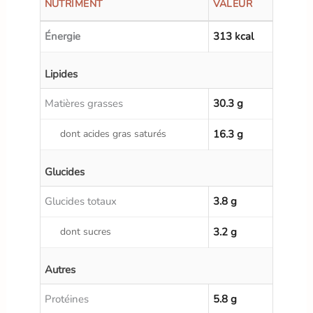
NUTRIMENT
VALEUR
Énergie
313 kcal
Lipides
Matières grasses
30.3 g
dont acides gras saturés
16.3 g
Glucides
Glucides totaux
3.8 g
dont sucres
3.2 g
Autres
Protéines
5.8 g