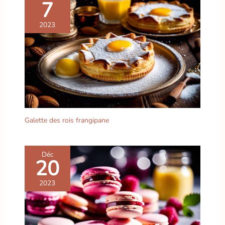
7
2023
Galette des rois frangipane
Déc
20
2023