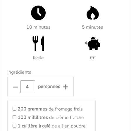
10 minutes
5 minutes
facile
€€
Ingrédients
–
+
personnes
200
grammes
de fromage frais
100
millilitres
de crème fraîche
1
cuillère à café
de ail en poudre