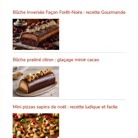
facile de retenir les
taches et les odeurs
Bûche Inversée Façon Forêt-Noire : recette Gourmande
après le nettoyage,
gardant la surface de la
plaque propre comme
neuve,ce qui le rend plus
sans soucis à utiliser.
Bûche praliné citron : glaçage miroir cacao
Mini pizzas sapins de noël : recette ludique et facile