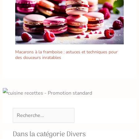
plaques en céramique
traditionnelles, il peut
mieux résister aux
collisions et aux chutes
dans l'utilisation
quotidienne, sans crainte
de se briser. Compatible
avec le lave-vaisselle,
Macarons à la framboise : astuces et techniques pour
facile à nettoyer et rapide
des douceurs inratables
: il peut être
complètement mis dans
le lave-vaisselle pour le
nettoyage,éliminant les
étapes fastidieuses du
lavage à la main, vous
permettant d'avoir plus
de temps pour vous
détendre après les repas.
Dans le même temps, le
matériau est résistant à
Dans la catégorie Divers
la chaleur, et il n'est pas