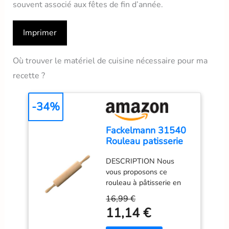
souvent associé aux fêtes de fin d’année.
Imprimer
Où trouver le matériel de cuisine nécessaire pour ma
recette ?
-34%
Fackelmann 31540
Rouleau patisserie
en bois, rouleau à
DESCRIPTION Nous
pâtisserie,
vous proposons ce
accessoires cuisine,
rouleau à pâtisserie en
ustensiles de
bois de hêtre clair, poncé
cuisine patisserie,
16,99 €
finement. Au centre du
rouleau à patisserie,
11,14 €
rouleau il y a un axe
Bois, Métal, 44,5 x 6
métallique qui lui donne
x 6 cm