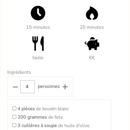
15 minutes
20 minutes
facile
€€
Ingrédients
–
+
personnes
4
pièces
de boudin blanc
200
grammes
de feta
3
cuillères à soupe
de huile d’olive