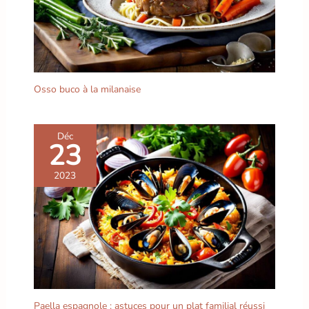
pièces. Sets et lots de 6
assiettes grandes, petites
et profondes, tasses et
bols – tous disponibles en
plusieurs couleurs
LE
CADEAU PARFAIT POUR
Osso buco à la milanaise
CHAQUE OCCASION :
que ce soit pour un
emménagement, un
mariage ou simplement
Déc
23
pour se faire plaisir – ce
set complet pour 6
2023
personnes fait toujours
bonne impression !
Assiettes plates,
assiettes creuses, petites
assiettes et bols – tout ce
qu'il faut pour des repas
conviviaux en famille ou
entre amis
Paella espagnole : astuces pour un plat familial réussi