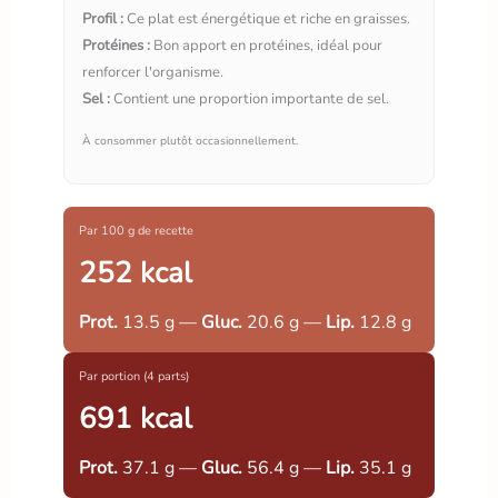
Profil :
Ce plat est énergétique et riche en graisses.
Protéines :
Bon apport en protéines, idéal pour
renforcer l'organisme.
Sel :
Contient une proportion importante de sel.
À consommer plutôt occasionnellement.
Par 100 g de recette
252 kcal
Prot.
13.5 g —
Gluc.
20.6 g —
Lip.
12.8 g
Par portion (4 parts)
691 kcal
Prot.
37.1 g —
Gluc.
56.4 g —
Lip.
35.1 g