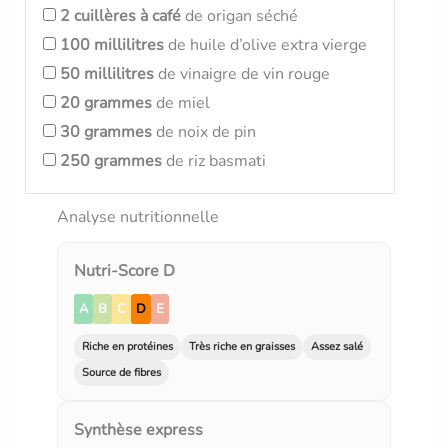
2
cuillères à café
de origan séché
100
millilitres
de huile d’olive extra vierge
50
millilitres
de vinaigre de vin rouge
20
grammes
de miel
30
grammes
de noix de pin
250
grammes
de riz basmati
Analyse nutritionnelle
Nutri-Score D
A
B
C
D
E
Riche en protéines
Très riche en graisses
Assez salé
Source de fibres
Synthèse express