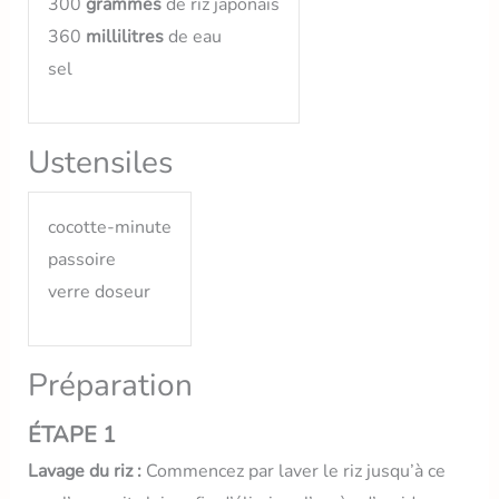
300
grammes
de riz japonais
360
millilitres
de eau
sel
Ustensiles
cocotte-minute
passoire
verre doseur
Préparation
ÉTAPE 1
Lavage du riz :
Commencez par laver le riz jusqu’à ce