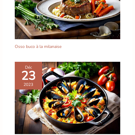
entretien faciles】Le
matériau mélamine de
haute qualité des
assiettes noires est
extrêmement facile
d'entretien. Les assiettes
se nettoient facilement
Osso buco à la milanaise
avec une éponge ou un
chiffon doux et ne
perdent pas leur couleur
ni leur brillance même
Déc
23
après de nombreux
lavages Nombreuses
2023
possibilités d'utilisation :
les assiettes plates
noires en lot sont idéales
pour un large éventail
d'occasions, que ce soit
au restaurant, au café ou
à la maison pour le petit-
déjeuner, le déjeuner et