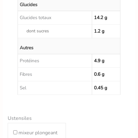
Glucides
Glucides totaux
14.2 g
dont sucres
1.2 g
Autres
Protéines
4.9 g
Fibres
0.6 g
Sel
0.45 g
Ustensiles
mixeur plongeant