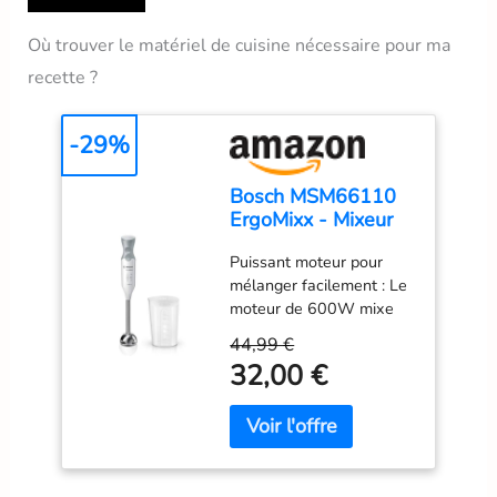
Où trouver le matériel de cuisine nécessaire pour ma
recette ?
-29%
Bosch MSM66110
ErgoMixx - Mixeur
plongeant, 2
Puissant moteur pour
vitesses
mélanger facilement : Le
moteur de 600W mixe
sans effort les
44,99 €
ingrédients les plus durs ;
32,00 €
préparez de nombreuses
recettes grâce à une
large gamme
d’accessoires Contrôle
aisé d’une seule main : 2
vitesses et bouton turbo