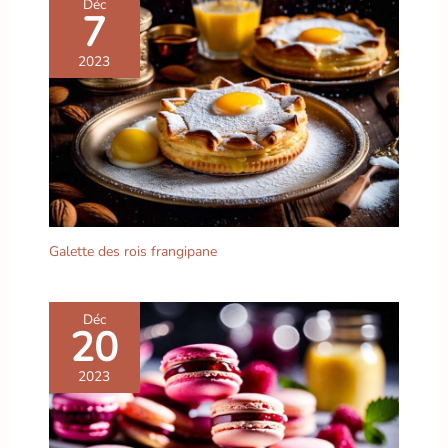
Déc
7
résistance au micro-
ondes et au lave-
2023
vaisselle en font des
ustensiles de cuisine
indispensables.
Design moderne avec
caractère : choisissez
entre des motifs blancs
classiques, amusants ou
uni. Ces assiettes rondes
s’intègrent parfaitement à
Galette des rois frangipane
toute décoration de table,
que ce soit pour un repas
quotidien ou un buffet
italien spécial.
Peu
Déc
20
encombrant et pratique :
les assiettes sont
2023
empilables et donc
idéales pour un
rangement peu
encombrant dans la