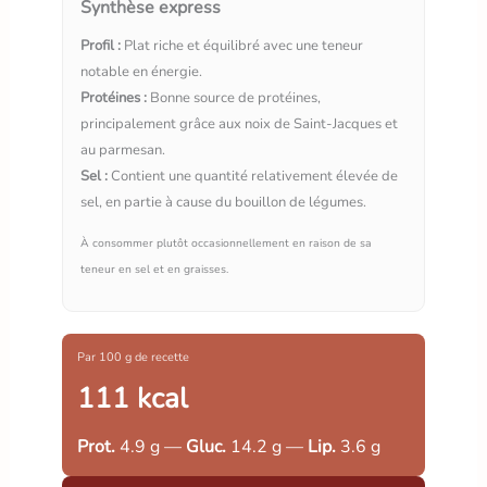
Synthèse express
Profil :
Plat riche et équilibré avec une teneur
notable en énergie.
Protéines :
Bonne source de protéines,
principalement grâce aux noix de Saint-Jacques et
au parmesan.
Sel :
Contient une quantité relativement élevée de
sel, en partie à cause du bouillon de légumes.
À consommer plutôt occasionnellement en raison de sa
teneur en sel et en graisses.
Par 100 g de recette
111 kcal
Prot.
4.9 g —
Gluc.
14.2 g —
Lip.
3.6 g