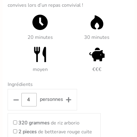
convives lors d’un repas convivial !
20 minutes
30 minutes
moyen
€€€
Ingrédients
–
+
personnes
320
grammes
de riz arborio
2
pieces
de betterave rouge cuite