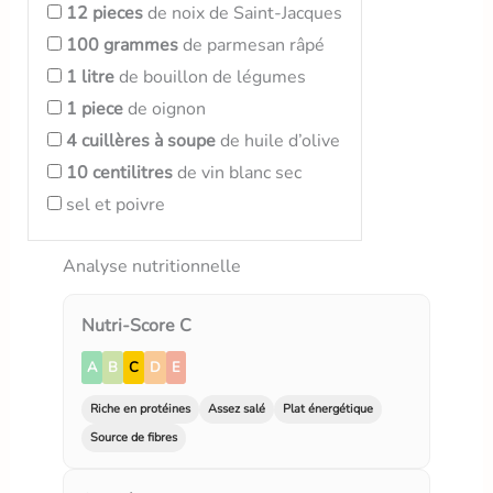
12
pieces
de noix de Saint-Jacques
100
grammes
de parmesan râpé
1
litre
de bouillon de légumes
1
piece
de oignon
4
cuillères à soupe
de huile d’olive
10
centilitres
de vin blanc sec
sel et poivre
Analyse nutritionnelle
Nutri-Score C
A
B
C
D
E
Riche en protéines
Assez salé
Plat énergétique
Source de fibres