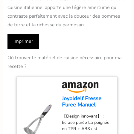
cuisine italienne, apporte une légère amertume qui
contraste parfaitement avec la douceur des pommes
de terre et la richesse du parmesan.
Imprimer
Où trouver le matériel de cuisine nécessaire pour ma
recette ?
Joyoldelf Presse
Puree Manuel
Professionnel
【Design innovant】 :
Robuste, Ecrase
Ecrase purée La poignée
Pomme de Terre en
en TPR + ABS est
Acier Inoxydable,