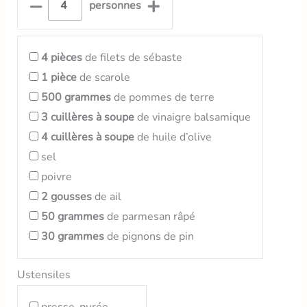
–
+
personnes
4
pièces
de filets de sébaste
1
pièce
de scarole
500
grammes
de pommes de terre
3
cuillères à soupe
de vinaigre balsamique
4
cuillères à soupe
de huile d’olive
sel
poivre
2
gousses
de ail
50
grammes
de parmesan râpé
30
grammes
de pignons de pin
Ustensiles