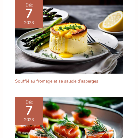
pour les repas quotidiens
Déc
fatiguer votre poignet,
7
de famille, les
idéal pour un usage
rassemblements d'amis
quotidien et intensif La
ou les pique-niques en
2023
taille idéale pour la
plein air, il peut ajouter
gastronomie française :
une touche d'élégance à
Un set polyvalent pour
votre cuisine, rendant
toutes vos envies : la
chaque repas plein de
poêle de 20 cm est
rituel. Matériau en
parfaite pour une
plastique de haute
omelette baveuse ou des
qualité, durable et
œufs au petit-déjeuner ;
résistant aux éclats pour
celle de 24 cm est idéale
plus de tranquillité
Soufflé au fromage et sa salade d’asperges
pour faire mijoter une
d'esprit : Fabriqué à partir
ratatouille ou des
de plastique de haute
légumes sautés ; et la
qualité, il est robuste
Déc
grande de 28 cm
7
dans la texture et a
accueille vos pièces de
d'excellentes
viande, steaks ou plats
performances résistantes
2023
familiaux
aux éclats. Comparé aux
plaques en céramique