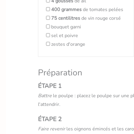
4
gousses
de ail
400
grammes
de tomates pelées
75
centilitres
de vin rouge corsé
bouquet garni
sel et poivre
zestes d'orange
Préparation
ÉTAPE 1
Battre
le poulpe : placez le poulpe sur une p
l'attendrir.
ÉTAPE 2
Faire revenir
les oignons émincés et les car