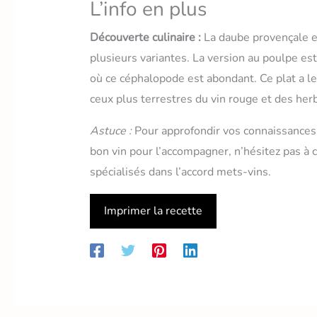
L’info en plus
Découverte culinaire :
La daube provençale es
plusieurs variantes. La version au poulpe es
où ce céphalopode est abondant. Ce plat a l
ceux plus terrestres du vin rouge et des he
Astuce :
Pour approfondir vos connaissances 
bon vin pour l’accompagner, n’hésitez pas à c
spécialisés dans l’accord mets-vins.
Imprimer la recette