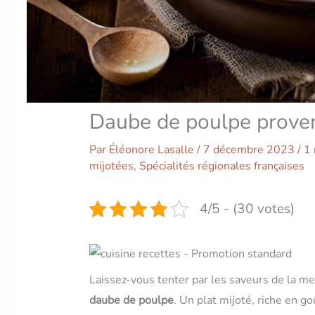
Daube de poulpe prove
Par
Éléonore Lasalle
/
7 décembre 2023
/
1 
mijotées
,
Spécialités régionales françaises
4/5 - (30 votes)
Laissez-vous tenter par les saveurs de la mer
daube de poulpe
. Un plat mijoté, riche en g