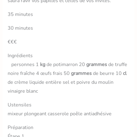
saura ravir vos papilles et celles de vos invités.
35 minutes
30 minutes
€€€
Ingrédients
personnes 1
kg
de potimarron 20
grammes
de truffe
noire fraîche 4 œufs frais 50
grammes
de beurre 10
cl
de crème liquide entière sel et poivre du moulin
vinaigre blanc
Ustensiles
mixeur plongeant casserole poêle antiadhésive
Préparation
Étape 1