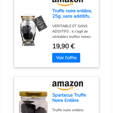
Truffe noire entière,
25g, sans additifs,
sans arômes, sans
VERITABLE ET SANS
conservateurs
ADDITIFS : il s'agit de
véritables truffes noires
d'été. Les vraies truffes
19,90 €
ont un arôme nettement
plus léger, mais aussi
plus subtil que les
préparations contenant
des arômes artificiels.
Dans la vie quotidienne,
notre goût est parfois
plus influencé par la
"technologie" de
Spartacus Truffe
l'industrie alimentaire que
Noire Entière
par le produit
Séchée 35 g,
authentique. Pour
Truffe noire entière
Gourmet Naturelle
conserver les truffes de