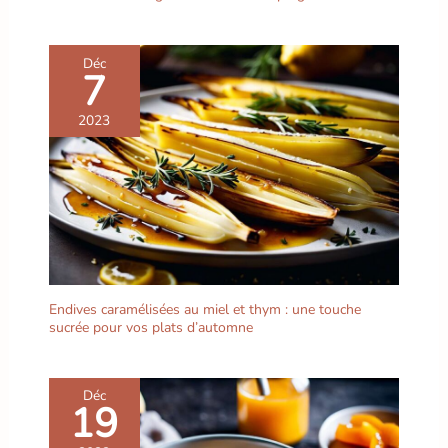
parfum. Conservez au
frais, au sec et à l'abri de
la lumière pour préserver
Déc
7
longtemps sa puissance
aromatique et sa qualité
2023
gastronomique intacte.
Endives caramélisées au miel et thym : une touche
sucrée pour vos plats d’automne
Déc
19