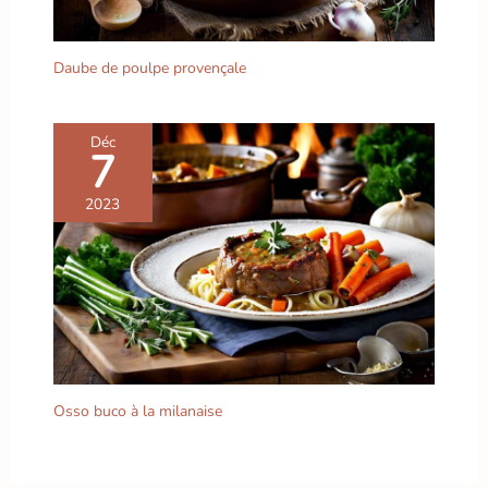
salades, les soupes, les
ragoûts et plus encore.
Que ce soit pour un
Daube de poulpe provençale
usage quotidien ou des
occasions spéciales, ils
montrent vos
Déc
7
compétences culinaires
et votre bon goût.
【Polyvalent】Ces bols à
2023
soupe UNICASA sont
sûrs pour le micro-ondes,
le four, le lave-vaisselle
et le réfrigérateur. Que
vous souhaitiez
réchauffer, cuire ou
conserver des aliments,
ils répondent facilement
à vos besoins culinaires.
Osso buco à la milanaise