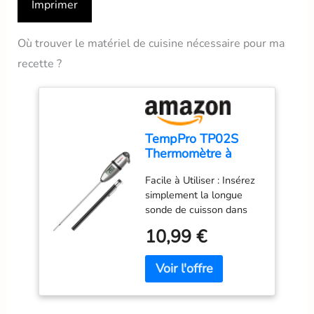
Imprimer
Où trouver le matériel de cuisine nécessaire pour ma
recette ?
TempPro TP02S
Thermomètre à
viande, thermomètre
Facile à Utiliser : Insérez
à lecture
simplement la longue
instantanée 3s
sonde de cuisson dans
vos aliments ou liquides
10,99 €
et obtenez une lecture
précise de la température
à chaque fois ; le
thermometre cuisine est
idéal pour les grillades,
les liquides, la cuisson, et