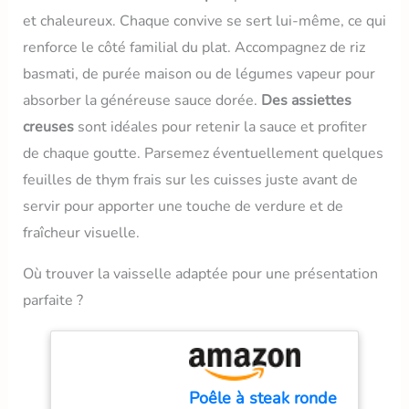
préparation de confitures.
mesure ; plage de
et chaleureux. Chaque convive se sert lui-même, ce qui
Le guide du thermomètre
température : -50 ℃ ~
renforce le côté familial du plat. Accompagnez de riz
de cuisson figurant sur
300 ℃ Économie
l'emballage vous permet
d'énergie : Fonction
basmati, de purée maison ou de légumes vapeur pour
d'obtenir la cuisson
d'arrêt automatique
absorber la généreuse sauce dorée.
Des assiettes
souhaitée AFFICHAGE
intégrée, le thermometre
CHANGEABLE : L'écran
creuses
sont idéales pour retenir la sauce et profiter
patisserie s'éteindra
LCD rétroéclairé, large et
automatiquement après
de chaque goutte. Parsemez éventuellement quelques
facile à lire, vous permet
10 minutes d'inactivité ;
feuilles de thym frais sur les cuisses juste avant de
de lire clairement les
et il peut basculer entre
températures dans
Celsius et Fahrenheit lors
servir pour apporter une touche de verdure et de
l'obscurité ou lorsque la
de la mesure de la
fraîcheur visuelle.
fumée envahit l'air !
température. Plusieurs
L'affichage commutable
Méthodes de Stockage :
Où trouver la vaisselle adaptée pour une présentation
pivote automatiquement
Les thermometre cuisson
en fonction de la façon
à lecture instantanée ont
parfaite ?
dont le thermomètre
des trous de suspension,
numérique est tenu, ce
qui peuvent être
qui vous permet de lire
facilement accrochés à
les chiffres dans
des crochets ou à des
n'importe quelle direction,
cordes de cuisine ; le
Poêle à steak ronde