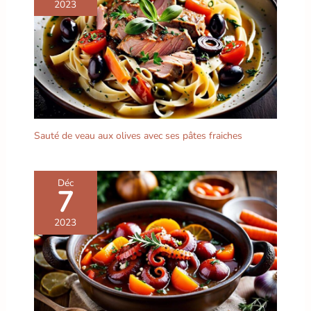
de vie. Émaillé
2023
professionnellement pour
offrir une surface lisse et
brillante qui est non
seulement pratique, mais
aussi esthétique.
Décoration artistique : en
plus de la table à
manger, nos bols servent
de superbes pièces de
Sauté de veau aux olives avec ses pâtes fraiches
décoration. Accrochez-les
au mur ou placez-les sur
des étagères pour ajouter
Déc
une touche artistique et
7
bohème à votre maison
et créer une atmosphère
2023
captivante et inspirante.
Large application : en
plus des pâtes, ces
assiettes à pâtes sont
également très bien
adaptées pour les