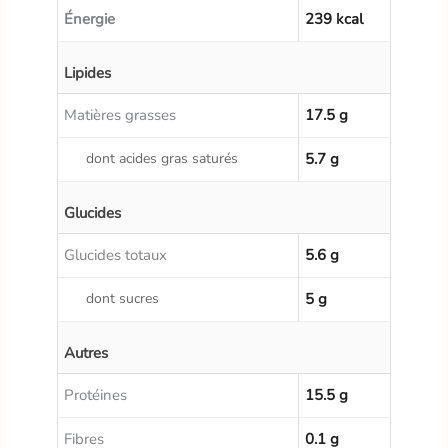
Énergie
239 kcal
Lipides
Matières grasses
17.5 g
dont acides gras saturés
5.7 g
Glucides
Glucides totaux
5.6 g
dont sucres
5 g
Autres
Protéines
15.5 g
Fibres
0.1 g