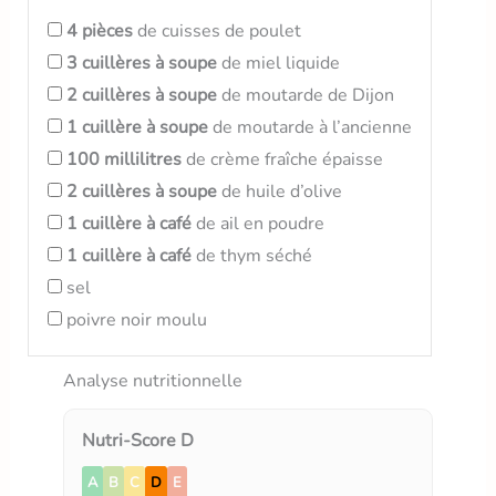
4
pièces
de cuisses de poulet
3
cuillères à soupe
de miel liquide
2
cuillères à soupe
de moutarde de Dijon
1
cuillère à soupe
de moutarde à l’ancienne
100
millilitres
de crème fraîche épaisse
2
cuillères à soupe
de huile d’olive
1
cuillère à café
de ail en poudre
1
cuillère à café
de thym séché
sel
poivre noir moulu
Analyse nutritionnelle
Nutri-Score D
A
B
C
D
E