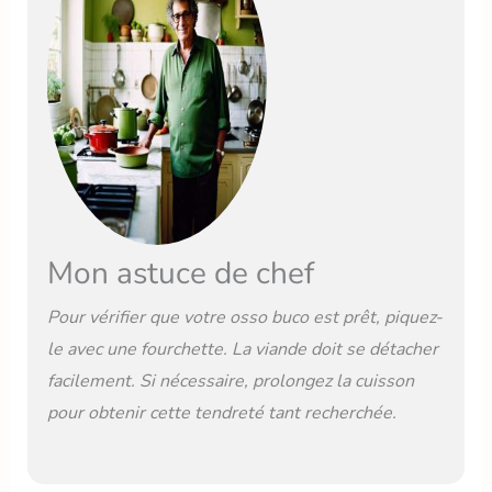
Mon astuce de chef
Pour vérifier que votre osso buco est prêt, piquez-
le avec une fourchette. La viande doit se détacher
facilement. Si nécessaire, prolongez la cuisson
pour obtenir cette tendreté tant recherchée.