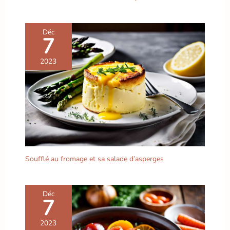
Déc
7
2023
Soufflé au fromage et sa salade d’asperges
Déc
7
2023