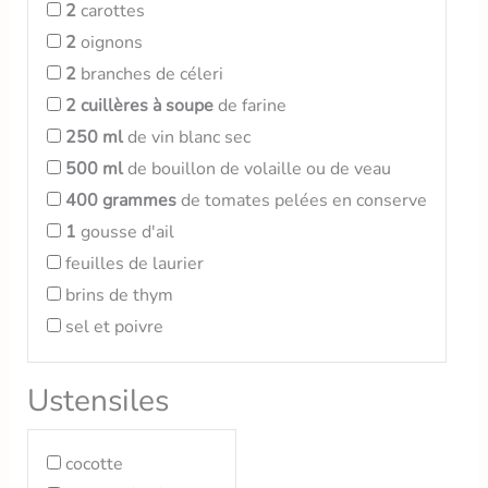
2
carottes
2
oignons
2
branches de céleri
2
cuillères à soupe
de farine
250
ml
de vin blanc sec
500
ml
de bouillon de volaille ou de veau
400
grammes
de tomates pelées en conserve
1
gousse d'ail
feuilles de laurier
brins de thym
sel et poivre
Ustensiles
cocotte