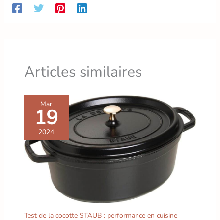
cm Satisfaction garantie à 100 % : Chez Pradel
Excellence, nous sommes convaincus de la qualité de
nos produits. Besoin d'un conseil ? Contactez nos
conseillers professionnels qui répondront amplement à
vos questions, même les plus pointues
Articles similaires
Mar
19
2024
Test de la cocotte STAUB : performance en cuisine