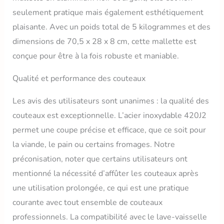
en aluminium noir, finition
seulement pratique mais également esthétiquement
mate, pour un rangement
plaisante. Avec un poids total de 5 kilogrammes et des
et un transport faciles,
tout en protégeant vos
dimensions de 70,5 x 28 x 8 cm, cette mallette est
outils Entretien Facile :
conçue pour être à la fois robuste et maniable.
Les couteaux sont
compatibles avec le lave-
Qualité et performance des couteaux
vaisselle, simplifiant leur
entretien tout en
Les avis des utilisateurs sont unanimes : la qualité des
garantissant une hygiène
parfaite
couteaux est exceptionnelle. L’acier inoxydable 420J2
permet une coupe précise et efficace, que ce soit pour
la viande, le pain ou certains fromages. Notre
préconisation, noter que certains utilisateurs ont
mentionné la nécessité d’affûter les couteaux après
une utilisation prolongée, ce qui est une pratique
courante avec tout ensemble de couteaux
professionnels. La compatibilité avec le lave-vaisselle