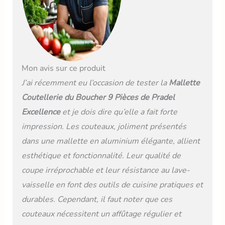
facilitant le travail
prolongé sans fatigue
Rangement Pratique :
Livrée dans une mallette
en aluminium noir, finition
mate, pour un rangement
et un transport faciles,
Mon avis sur ce produit
tout en protégeant vos
J’ai récemment eu l’occasion de tester la
Mallette
outils Entretien Facile :
Les couteaux sont
Coutellerie du Boucher 9 Pièces de Pradel
compatibles avec le lave-
Excellence
et je dois dire qu’elle a fait forte
vaisselle, simplifiant leur
impression. Les couteaux, joliment présentés
entretien tout en
garantissant une hygiène
dans une mallette en aluminium élégante, allient
parfaite
esthétique et fonctionnalité. Leur qualité de
coupe irréprochable et leur résistance au lave-
vaisselle en font des outils de cuisine pratiques et
durables. Cependant, il faut noter que ces
couteaux nécessitent un affûtage régulier et