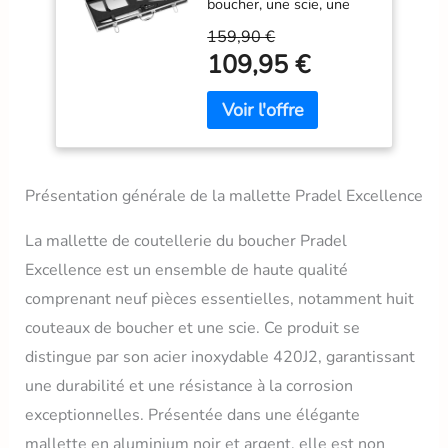
boucher, une scie, une
Aiguiseur - Acier
lame de rechange et un
Inoxydable 420J2 -
159,90 €
fusil d'affûtage, offrant
Mallette Aluminium
109,95 €
une solution complète
- Logo Gravé,
pour toutes les tâches de
Noir,argent
découpe en cuisine
Lames Inoxydables :
Fabriquées en acier
inoxydable 420J2, les
lames assurent une
Présentation générale de la mallette Pradel Excellence
durabilité et une
résistance à la corrosion,
La mallette de coutellerie du boucher Pradel
parfaites pour un usage
Excellence est un ensemble de haute qualité
intensif Manches
Ergonomiques : Les
comprenant neuf pièces essentielles, notamment huit
manches rivetés en ABS
couteaux de boucher et une scie. Ce produit se
offrent une prise en main
distingue par son acier inoxydable 420J2, garantissant
confortable et sécurisée,
facilitant le travail
une durabilité et une résistance à la corrosion
prolongé sans fatigue
exceptionnelles. Présentée dans une élégante
Rangement Pratique :
mallette en aluminium noir et argent, elle est non
Livrée dans une mallette