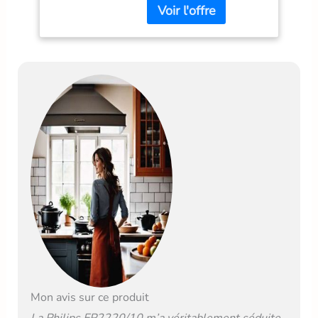
Broyeur 100% en
céramique: café riche en
goût produit 1:
Personnalisation de la
boisson: réglages de la
mouture (12), de
l'intensité, de la quantité
de café et de la
température. produit 1:
Technologie Aroma Seal:
préserve l'arômes des
grains de café produit 2:
Préparez jusqu'à 5000
tasses avant de détartrer
produit 2: Elimine
naturellement le calcaire
grâce à la technologie
d'échange ionique produit
2: Votre machine ne
s'obstrue pas grâce au
Mon avis sur ce produit
filtre microporeux produit