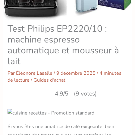
Test Philips EP2220/10 :
machine espresso
automatique et mousseur à
lait
Par
Éléonore Lasalle
/
9 décembre 2025
/
4 minutes
de lecture
/
Guides d'achat
4.9/5 - (9 votes)
Si vous êtes une amatrice de café exigeante, bien