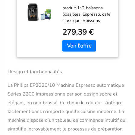
automatique Séries
produit 1: 2 boissons
2200 Mousseur à
possibles: Espresso, café
Lait Noir Mat & Filtre
classique. Boissons
à Eau et à calcaire
lactées possibles grâce à
CA6903/10
279,39 €
son mousseur à lait
classique produit 1:
Broyeur 100% en
céramique: café riche en
goût produit 1:
Personnalisation de la
boisson: réglages de la
Design et fonctionnalités
mouture (12), de
l'intensité, de la quantité
La Philips EP2220/10 Machine Espresso automatique
de café et de la
Séries 2200 impressionne par son design sobre et
température. produit 1:
élégant, en noir brossé. Ce choix de couleur s’intègre
Technologie Aroma Seal:
préserve l'arômes des
facilement dans n’importe quelle cuisine moderne. La
grains de café produit 2:
machine dispose d’un tableau de commande intuitif qui
Préparez jusqu'à 5000
tasses avant de détartrer
simplifie incroyablement le processus de préparation
produit 2: Elimine