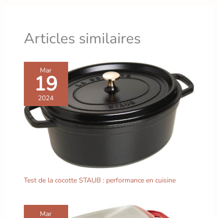
pour qu’il dure dans le temps
transforme chaque gorgée
en un moment de pur
plaisir.
Articles similaires
Mar
19
2024
Test de la cocotte STAUB : performance en cuisine
Mar