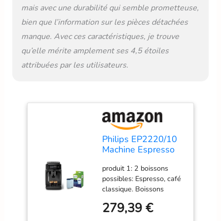
mais avec une durabilité qui semble prometteuse,
bien que l’information sur les pièces détachées
manque. Avec ces caractéristiques, je trouve
qu’elle mérite amplement ses 4,5 étoiles
attribuées par les utilisateurs.
Philips EP2220/10
Machine Espresso
automatique Séries
produit 1: 2 boissons
2200 Mousseur à
possibles: Espresso, café
Lait Noir Mat & Filtre
classique. Boissons
à Eau et à calcaire
lactées possibles grâce à
CA6903/10
279,39 €
son mousseur à lait
classique produit 1: