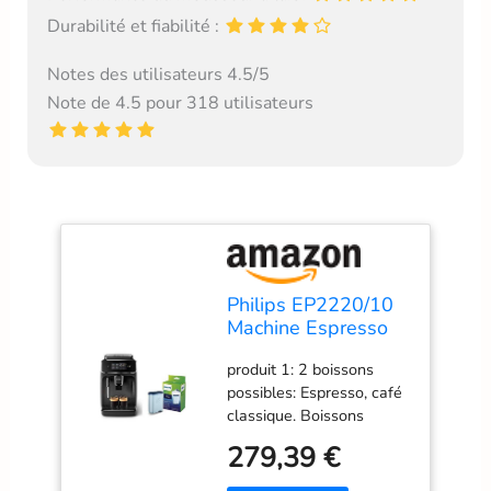
Durabilité et fiabilité :
Notes des utilisateurs 4.5/5
Note de 4.5 pour 318 utilisateurs
Philips EP2220/10
Machine Espresso
automatique Séries
produit 1: 2 boissons
2200 Mousseur à
possibles: Espresso, café
Lait Noir Mat & Filtre
classique. Boissons
à Eau et à calcaire
lactées possibles grâce à
CA6903/10
279,39 €
son mousseur à lait
classique produit 1: