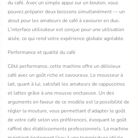
du café. Avec un simple appui sur un bouton, vous
naturellement le calcaire
pouvez préparer deux boissons simultanément — un
grâce à la technologie
d'échange ionique produit
atout pour les amateurs de café à savourer en duo.
2: Votre machine ne
L’interface utilisateur est conçue pour une utilisation
s'obstrue pas grâce au
filtre microporeux produit
aisée, ce qui rend votre expérience globale agréable.
2: Une eau purifiée de
façon optimale par un
Performance et qualité du café
circuit d'eau breveté
Côté performance, cette machine offre un délicieux
café avec un goût riche et savoureux. Le mousseur à
lait, quant à lui, satisfait les amateurs de cappuccinos
et lattes grâce à une mousse onctueuse. Un des
arguments en faveur de ce modèle est la possibilité de
régler la mouture, vous permettant d’adapter le goût
de votre café selon vos préférences, évoquant le goût
raffiné des établissements professionnels. La machine
maintient également l’eau à une température idéale,