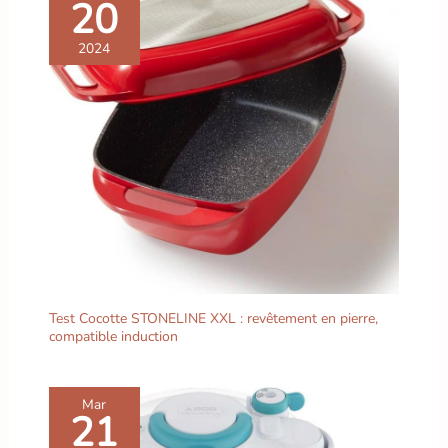
20
2024
Test Cocotte STONELINE XXL : revêtement en pierre,
compatible induction
Mar
21