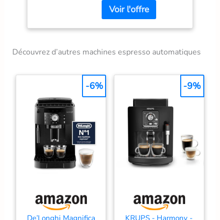
Broyeur 100% en
céramique: café riche en
goût produit 1:
Personnalisation de la
boisson: réglages de la
Découvrez d’autres machines espresso automatiques
mouture (12), de
l'intensité, de la quantité
de café et de la
-6%
-9%
température. produit 1:
Technologie Aroma Seal:
préserve l'arômes des
grains de café produit 2:
Préparez jusqu'à 5000
tasses avant de détartrer
produit 2: Elimine
naturellement le calcaire
grâce à la technologie
d'échange ionique produit
2: Votre machine ne
s'obstrue pas grâce au
filtre microporeux produit
De’Longhi Magnifica
KRUPS - Harmony -