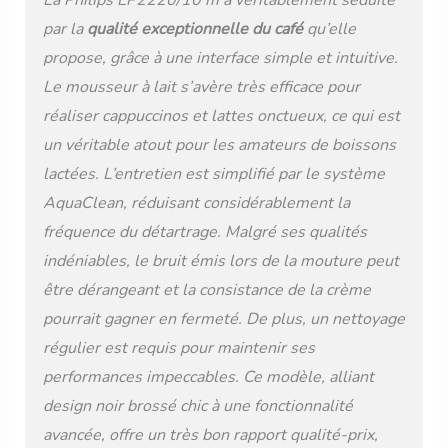
La Philips EP2220/10 m’a véritablement séduite
2: Une eau purifiée de
par la
qualité exceptionnelle du café
qu’elle
façon optimale par un
circuit d'eau breveté
propose, grâce à une interface simple et intuitive.
Le mousseur à lait s’avère très efficace pour
réaliser cappuccinos et lattes onctueux, ce qui est
un véritable atout pour les amateurs de boissons
lactées. L’entretien est simplifié par le système
AquaClean, réduisant considérablement la
fréquence du détartrage. Malgré ses qualités
indéniables, le bruit émis lors de la mouture peut
être dérangeant et la consistance de la crème
pourrait gagner en fermeté. De plus, un nettoyage
régulier est requis pour maintenir ses
performances impeccables. Ce modèle, alliant
design noir brossé chic à une fonctionnalité
avancée, offre un très bon rapport qualité-prix,