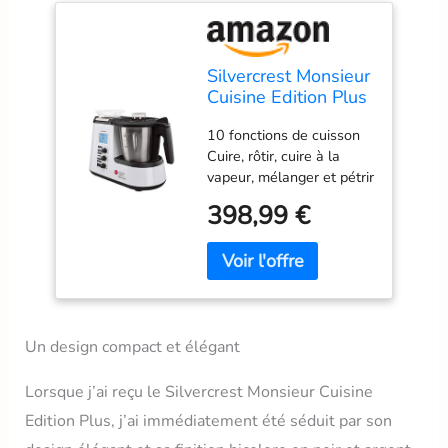
Silvercrest Monsieur
Cuisine Edition Plus
Neuf Multifonction
10 fonctions de cuisson
Accessoire Lavable
Cuire, rôtir, cuire à la
Noir,argent
vapeur, mélanger et pétrir
Broyer/piler la glace,
398,99 €
réduire en purée,
émulsionner, tourner à
droite/gauche, peser
Un design compact et élégant
Lorsque j’ai reçu le Silvercrest Monsieur Cuisine
Edition Plus, j’ai immédiatement été séduit par son