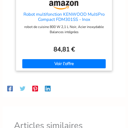
multifonctions pour réaliser
multifonctions pour réaliser
plus de 50 tâches
plus de 20 tâches
différentes / Avec
différentes ; Avec
Robot multifonction KENWOOD MultiPro
accessoires de série /
accessoires de série ;
Compact FDM301SS - Inox
Couleur : Noir/Inox brossé
Couleur : Blanc/Gris
robot de cuisine 800 W 2,1 L Noir, Acier inoxydable
Balances intégrées
84,81 €
Articles similaires