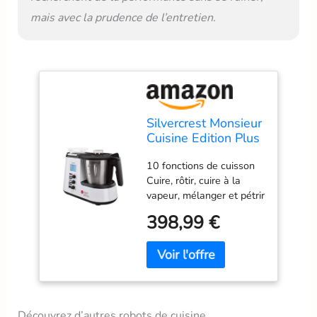
mais avec la prudence de l’entretien.
Silvercrest Monsieur
Cuisine Edition Plus
Neuf Multifonction
10 fonctions de cuisson
Accessoire Lavable
Cuire, rôtir, cuire à la
Noir,argent
vapeur, mélanger et pétrir
Broyer/piler la glace,
398,99 €
réduire en purée,
émulsionner, tourner à
droite/gauche, peser
Découvrez d’autres robots de cuisine