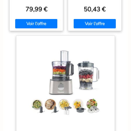
électroménager qui vous
électroménager qui vous
permettra de réussir toutes
permettra de réussir toutes
79,99 €
50,43 €
vos préparations et recettes,
vos préparations et recettes,
même les plus exigeantes
même les plus exigeantes
Hautement polyvalent : le
Son format extrêmement
robot est doté de plus de 50
compact le rend adapté
fonctions dont fouetter,
même aux cuisines les plus
mélanger, battre, mixer,
petites / Installation facile
hacher, mélanger, pétrir... /
des accessoires grâce au
Grande puissance de 800
marquage malin Hautement
W Le robot est équipé
polyvalent : le robot est
d'une fonction moulin à
doté de plus de 20
café pour moudre grains de
fonctions dont fouetter,
café et épices / Couteau
mélanger, battre, mixer,
multifonction MultiLevel6
mélanger ou râper ; Grande
doté de 3 doubles lames La
puissance de 800 W La
grande capacité du bol de
grande capacité du bol de
2,3 L permet de préparer
2,3 L permet de préparer
jusqu'à 0,8 kg de pâte à
jusqu'à 0,8 kg de pâte à
gâteau / Mini-hachoir avec 4
gâteau ; Couteau
lames inox pour hacher des
multifonctions inox et
petites quantités de viande
disque réversible pour râper
Livraison : 1 x Bosch
et émincer Livraison : 1 x
MultiTalent 3 robot de
Bosch MultiTalent 3 robot
cuisine / Robot
de cuisine ; Robot