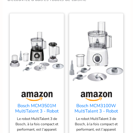
Bosch MCM3501M
Bosch MCM3100W
MultiTalent 3 - Robot
MultiTalent 3 - Robot
de cuisine, Puissant
de cuisine, puissant
Le robot MultiTalent 3 de
Le robot MultiTalent 3 de
moteur, Blender
moteur
Bosch, à la fois compact et
Bosch, à la fois compact et
performant, est l'appareil
performant, est l'appareil