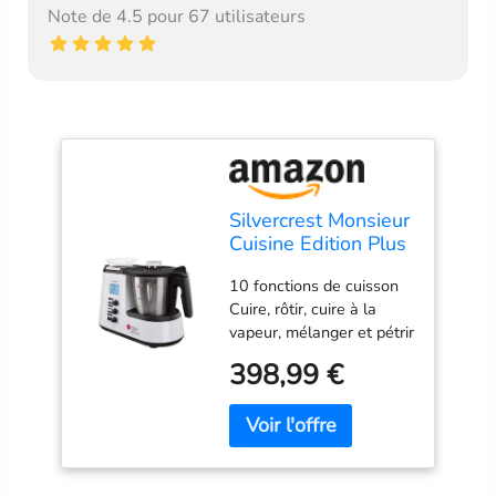
Note de 4.5 pour 67 utilisateurs
Silvercrest Monsieur
Cuisine Edition Plus
Neuf Multifonction
10 fonctions de cuisson
Accessoire Lavable
Cuire, rôtir, cuire à la
Noir,argent
vapeur, mélanger et pétrir
Broyer/piler la glace,
398,99 €
réduire en purée,
émulsionner, tourner à
droite/gauche, peser