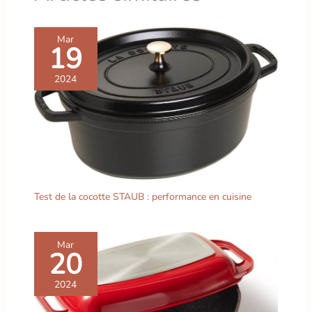
Mar
19
2024
Test de la cocotte STAUB : performance en cuisine
Mar
20
2024