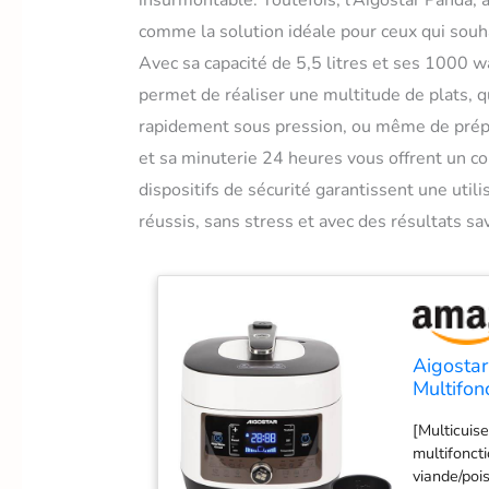
insurmontable. Toutefois, l’Aigostar Panda, 
comme la solution idéale pour ceux qui souhait
Avec sa capacité de 5,5 litres et ses 1000 w
permet de réaliser une multitude de plats, q
rapidement sous pression, ou même de prépar
et sa minuterie 24 heures vous offrent un co
dispositifs de sécurité garantissent une util
réussis, sans stress et avec des résultats sa
Aigostar
Multifon
Pression,
[Multicuis
LED, Min
multifonct
Accesso
viande/pois