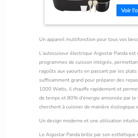
légumes, c
niveaux de
permettent
programmat
tant que ri
de Temps 
Un appareil multifonction pour tous vos beso
cooker ré
d'énergie 
L’autocuiseur électrique Aigostar Panda est u
de pressio
l'avance (p
programmes de cuisson intégrés, permettant 
autocuiseu
ragoûts aux yaourts en passant par les plats à
[Sécurité 
suffisamment grand pour préparer des repas 
(limitation
dépressuris
1000 Watts, il chauffe rapidement et permet
régulation
de temps et 80% d’énergie annoncée par le fa
anti-brûlur
assurent un
cherchent à cuisiner de manière écologique e
Entretien A
cuve amovi
Un design moderne et une utilisation intuiti
360° pour 
portions de
Le Aigostar Panda brille par son esthétique m