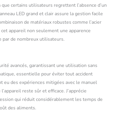
llère, spatule, doseur) et livre de recettes
en que certains utilisateurs regrettent l’absence d’un
ue. [Polyvalence Adaptative] 6 réglages intelligents
 texture, maintien au chaud, programmation).
panneau LED grand et clair assure la gestion facile
 fluide grâce à la technologie encodeur. Base
 combinaison de matériaux robustes comme l’acier
nte et câble de 1,1m pour stabilité et commodité.
à cet appareil non seulement une apparence
tous les niveaux culinaires.
e par de nombreux utilisateurs.
ité avancés, garantissant une utilisation sans
matique, essentielle pour éviter tout accident
nt eu des expériences mitigées avec le manuel
 l’appareil reste sûr et efficace. J’apprécie
ession qui réduit considérablement les temps de
goût des aliments.