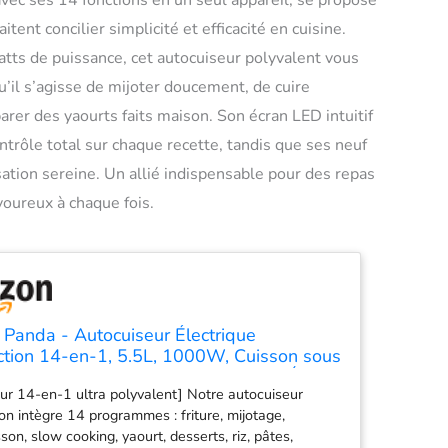
avec ses 14 fonctions en un seul appareil, se propose
ent concilier simplicité et efficacité en cuisine.
atts de puissance, cet autocuiseur polyvalent vous
u’il s’agisse de mijoter doucement, de cuire
er des yaourts faits maison. Son écran LED intuitif
ntrôle total sur chaque recette, tandis que ses neuf
isation sereine. Un allié indispensable pour des repas
voureux à chaque fois.
 Panda - Autocuiseur Électrique
ction 14-en-1, 5.5L, 1000W, Cuisson sous
 Cuisson Lente, Friture, Yaourt, Riz, Écran
eur 14-en-1 ultra polyvalent] Notre autocuiseur
uterie 24h, 9 Sécurités,Livré avec
ion intègre 14 programmes : friture, mijotage,
ires
son, slow cooking, yaourt, desserts, riz, pâtes,